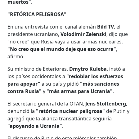
muertos"
.
"RETÓRICA PELIGROSA"
En una entrevista con el canal alemán
Bild TV
, el
presidente ucraniano,
Volodimir Zelenski
, dijo que
"no cree" que Rusia vaya a usar armas nucleares.
"No creo que el mundo deje que eso ocurra"
,
afirmó.
Su ministro de Exteriores,
Dmytro Kuleba
, instó a
los países occidentales a
"redoblar los esfuerzos
para apoyar"
a su país y pidió
"más sanciones
contra Rusia"
y
"más armas para Ucrania"
.
El secretario general de la OTAN,
Jens Stoltenberg
,
denunció la
"retórica nuclear peligrosa"
de Putin y
agregó que la alianza transatlántica seguiría
"apoyando a Ucrania"
.
El discurso de Putin de este miércoles también