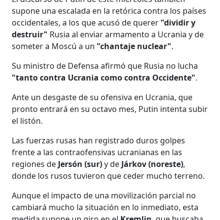
supone una escalada en la retórica contra los países
occidentales, a los que acusó de querer
"dividir y
destruir"
Rusia al enviar armamento a Ucrania y de
someter a Moscú a un
"chantaje nuclear"
.
Su ministro de Defensa afirmó que Rusia no lucha
"tanto contra Ucrania como contra Occidente"
.
Ante un desgaste de su ofensiva en Ucrania, que
pronto entrará en su octavo mes, Putin intenta subir
el listón.
Las fuerzas rusas han registrado duros golpes
frente a las contraofensivas ucranianas en las
regiones de
Jersón
(sur)
y de
Járkov (noreste)
,
donde los rusos tuvieron que ceder mucho terreno.
Aunque el impacto de una movilización parcial no
cambiará mucho la situación en lo inmediato, esta
medida supone un giro en el
Kremlin
, que buscaba