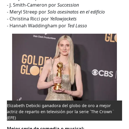
-
J. Smith-Cameron por
Succession
-
Meryl Streep por
Solo asesinatos en el edificio
- Christina Ricci por
Yellowjackets
-
Hannah Waddingham por
Ted Lasso
Elizabeth Debicki ganadora del globo de oro a mejor
actriz de reparto en televisión por la serie ´The Crown¨
(EFE)
Mejor serie de comedia o musical: