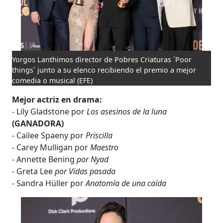
Yorgos Lanthimos director de Pobres Criaturas ´Poor
things´ junto a su elenco recibiendo el premio a mejor
comedia o musical
(EFE)
Mejor actriz en drama:
- Lily Gladstone por
Los asesinos de la luna
(GANADORA)
- Cailee Spaeny por
Priscilla
- Carey Mulligan por
Maestro
- Annette Bening
por Nyad
- Greta Lee
por Vidas pasada
- Sandra Hüller por
Anatomía de una caída