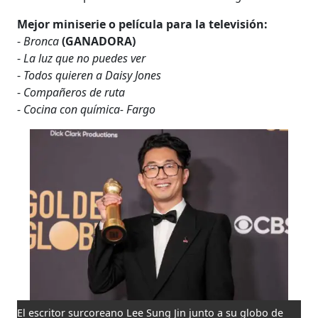
Mejor miniserie o película para la televisión:
-
Bronca
(GANADORA)
-
La luz que no puedes ver
-
Todos quieren a Daisy Jones
-
Compañeros de ruta
-
Cocina con química- Fargo
El escritor surcoreano Lee Sung Jin junto a su globo de