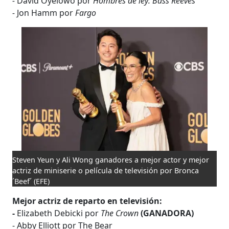
-
David Oyelowo por
Hombres de ley: Bass Reeves
- ​​
Jon Hamm por
Fargo
Steven Yeun y Ali Wong ganadores a mejor actor y mejor
actriz de miniserie o película de televisión por Bronca
´Beef´
(EFE)
Mejor actriz de reparto en televisión:
-
Elizabeth Debicki por
The Crown
(GANADORA)
- Abby Elliott por The Bear