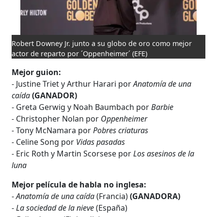
Robert Downey Jr. junto a su globo de oro como mejor
actor de reparto por ´Oppenheimer´
(EFE)
Mejor guion:
- Justine Triet y Arthur Harari
por
Anatomía de una
caída
(GANADOR)
- Greta Gerwig y Noah Baumbach por
Barbie
-
Christopher Nolan por
Oppenheimer
-
Tony McNamara por
Pobres criaturas
-
Celine Song por
Vidas pasadas
-
Eric Roth y Martin Scorsese por
Los asesinos de la
luna
Mejor película de habla no inglesa:
-
Anatomía de una caída
(Francia)
(GANADORA)
-
La sociedad de la nieve
(España)