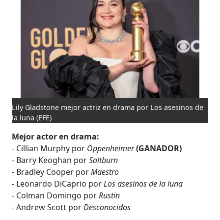
Lily Gladstone mejor actriz en drama por Los asesinos de
la luna
(EFE)
Mejor actor en drama:
- Cillian Murphy por
Oppenheimer
(GANADOR)
- Barry Keoghan por
Saltburn
- Bradley Cooper por
Maestro
- Leonardo DiCaprio por
Los asesinos de la luna
- Colman Domingo por
Rustin
- Andrew Scott por
Desconocidos