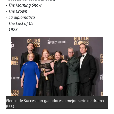
-
The Morning Show
-
The Crown
-
La diplomática
-
The Last of Us
- 1923
Elenco de Succession ganadores a mejor serie de drama
(EFE)