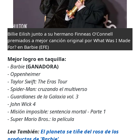
Billie Eilish junto a su hermano Finneas O’Connell
premiados a mejor canción original por What Was I Made
For? en Barbie
(EFE)
Mejor logro en taquilla:
-
Barbie
(GANADORA)
- Oppenheimer
- Taylor Swift: The Eras Tour
- Spider-Man: cruzando el multiverso
-
Guardianes de la Galaxia vol. 3
- John Wick 4
- Misión imposible: sentencia mortal - Parte 1
- Super Mario Bros.: la película
Lea También:
El planeta se tiñe del rosa de los
productos de 'Barbie'