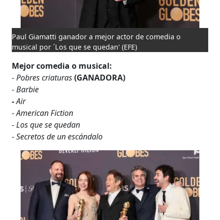
Paul Giamatti ganador a mejor actor de comedia o
musical por ´Los que se quedan'
(EFE)
Mejor comedia o musical:
-
Pobres criaturas
(GANADORA)
-
Barbie
-
Air
-
American Fiction
-
Los que se quedan
-
Secretos de un escándalo