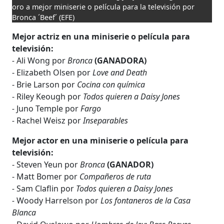
oro a mejor miniserie o película para la televisión por
Bronca ´Beef´
(EFE)
Mejor actriz en una miniserie o película para
televisión:
-
Ali Wong por
Bronca
(GANADORA)
- Elizabeth Olsen por
Love and Death
- Brie Larson por
Cocina con química
- Riley Keough por
Todos quieren a Daisy Jones
-
Juno Temple por
Fargo
-
Rachel Weisz por
Inseparables
Mejor actor en una miniserie o película para
televisión:
-
Steven Yeun por
Bronca
(GANADOR)
- Matt Bomer por
Compañeros de ruta
-
Sam Claflin por
Todos quieren a Daisy Jones
-
Woody Harrelson por
Los fontaneros de la Casa
Blanca