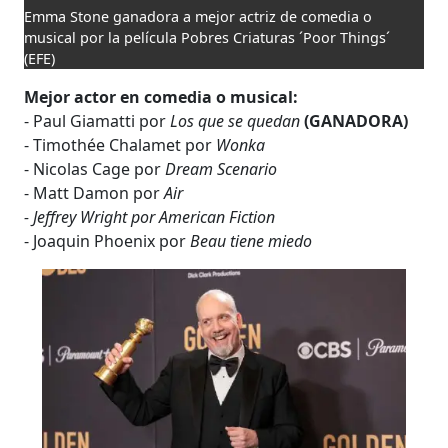
Emma Stone ganadora a mejor actriz de comedia o
musical por la película Pobres Criaturas ´Poor Things´
(EFE)
Mejor actor en comedia o musical:
- Paul Giamatti por
Los que se quedan
(GANADORA)
- Timothée Chalamet por
Wonka
- Nicolas Cage por
Dream Scenario
​​​​​- Matt Damon por
Air
- Jeffrey Wright por American Fiction
​​​​​​- Joaquin Phoenix por
Beau tiene miedo