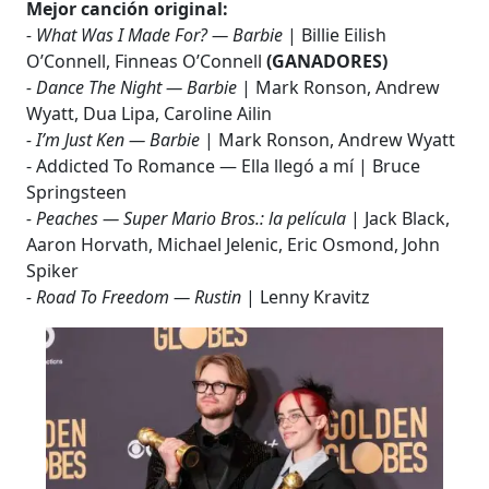
Mejor canción original:
- What Was I Made For? — Barbie
| Billie Eilish
O’Connell, Finneas O’Connell
(GANADORES)
- Dance The Night — Barbie
| Mark Ronson, Andrew
Wyatt, Dua Lipa, Caroline Ailin
- I’m Just Ken — Barbie
| Mark Ronson, Andrew Wyatt
- Addicted To Romance — Ella llegó a mí | Bruce
Springsteen
- Peaches — Super Mario Bros.: la película
| Jack Black,
Aaron Horvath, Michael Jelenic, Eric Osmond, John
Spiker
- Road To Freedom — Rustin
| Lenny Kravitz