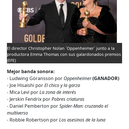
El director Christopher Nolan ´Oppenheimer´ junto a la
productora Emma Thomas con sus galardonados premios
(EFE)
Mejor banda sonora:
- Ludwing Göransson por
Oppenheimer
(GANADOR)
- Joe Hisaishi por
El chico y la garza
- Mica Levi por
La zona de interés
- Jerskin Fendrix por
Pobres criaturas
- Daniel Pemberton por
Spider-Man: cruzando el
multiverso
- Robbie Robertson por
Los asesinos de la luna