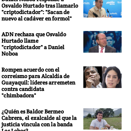
Osvaldo Hurtado tras llamarlo
"criptodictador": "Sacan de
nuevo al cadáver en formol"
ADN rechaza que Osvaldo
Hurtado llame
"criptodictador" a Daniel
Noboa
Rompen acuerdo con el
correísmo para Alcaldía de
Guayaquil: líderes arremeten
contra candidata
"chimbadora"
¿Quién es Baldor Bermeo
Cabrera, el exalcalde al que la
justicia vincula con la banda
Los Lobos?