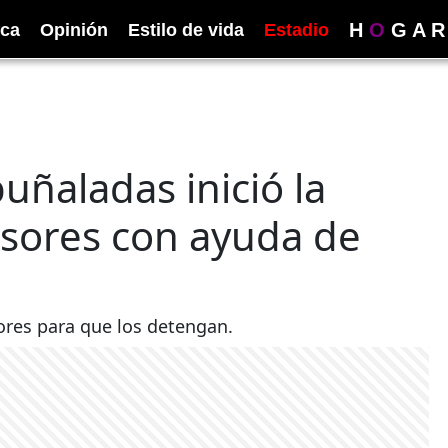
H
O
G
A
R
ica
Opinión
Estilo de vida
Estadio
uñaladas inició la
sores con ayuda de
sores para que los detengan.