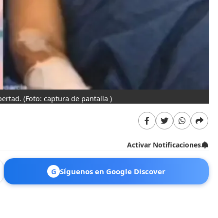
ibertad.
(Foto: captura de pantalla )
Activar Notificaciones
G
Síguenos en Google Discover