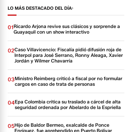
LO MÁS DESTACADO DEL DÍA
Ricardo Arjona revive sus clásicos y sorprende a
01
Guayaquil con un show interactivo
Caso Villavicencio: Fiscalía pidió difusión roja de
02
Interpol para José Serrano, Ronny Aleaga, Xavier
Jordán y Wilmer Chavarría
Ministro Reimberg criticó a fiscal por no formular
03
cargos en caso de trata de personas
Epa Colombia critica su traslado a cárcel de alta
04
seguridad ordenada por Abelardo de la Espriella
Hijo de Baldor Bermeo, exalcalde de Ponce
05
Enríquez, fue aprehendido en Puerto Bolívar