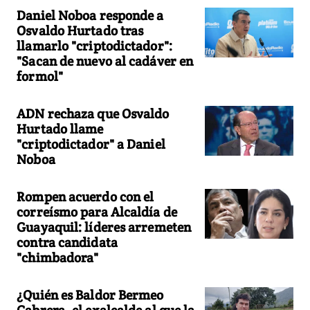
Daniel Noboa responde a
Osvaldo Hurtado tras
llamarlo "criptodictador":
"Sacan de nuevo al cadáver en
formol"
ADN rechaza que Osvaldo
Hurtado llame
"criptodictador" a Daniel
Noboa
Rompen acuerdo con el
correísmo para Alcaldía de
Guayaquil: líderes arremeten
contra candidata
"chimbadora"
¿Quién es Baldor Bermeo
Cabrera, el exalcalde al que la