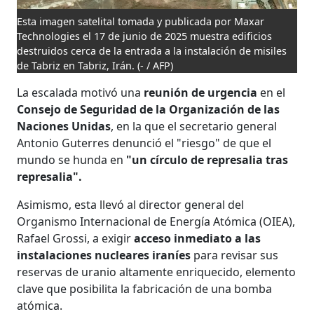
Esta imagen satelital tomada y publicada por Maxar
Technologies el 17 de junio de 2025 muestra edificios
destruidos cerca de la entrada a la instalación de misiles
de Tabriz en Tabriz, Irán.
(- / AFP)
La escalada motivó una
reunión de urgencia
en el
Consejo de Seguridad de la Organización de las
Naciones Unidas
, en la que el secretario general
Antonio Guterres denunció el "riesgo" de que el
mundo se hunda en
"un círculo de represalia tras
represalia".
Asimismo, esta llevó al director general del
Organismo Internacional de Energía Atómica (OIEA),
Rafael Grossi, a exigir
acceso inmediato a las
instalaciones nucleares iraníes
para revisar sus
reservas de uranio altamente enriquecido, elemento
clave que posibilita la fabricación de una bomba
atómica.