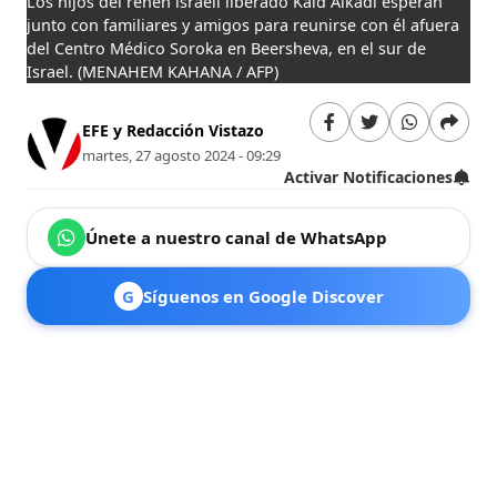
Los hijos del rehén israelí liberado Kaid Alkadi esperan
junto con familiares y amigos para reunirse con él afuera
del Centro Médico Soroka en Beersheva, en el sur de
Israel.
(MENAHEM KAHANA / AFP)
EFE y Redacción Vistazo
martes, 27 agosto 2024 - 09:29
Activar Notificaciones
Únete a nuestro canal de WhatsApp
G
Síguenos en Google Discover