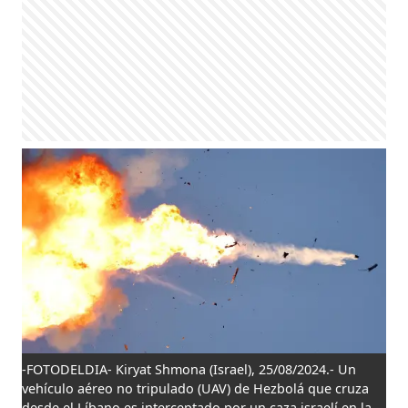
-FOTODELDIA- Kiryat Shmona (Israel), 25/08/2024.- Un
vehículo aéreo no tripulado (UAV) de Hezbolá que cruza
desde el Líbano es interceptado por un caza israelí en la