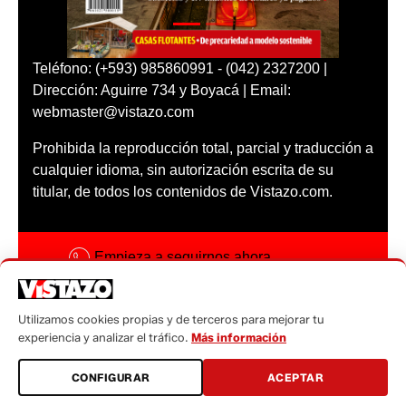
Teléfono: (+593) 985860991 - (042) 2327200 |
Dirección: Aguirre 734 y Boyacá | Email:
webmaster@vistazo.com
Prohibida la reproducción total, parcial y traducción a
cualquier idioma, sin autorización escrita de su
titular, de todos los contenidos de Vistazo.com.
Empieza a seguirnos ahora
Activar notificaciones
Utilizamos cookies propias y de terceros para mejorar tu
Código ética
experiencia y analizar el tráfico.
Más información
Sugerencias a:
CONFIGURAR
ACEPTAR
sugerencias@vistazo.com