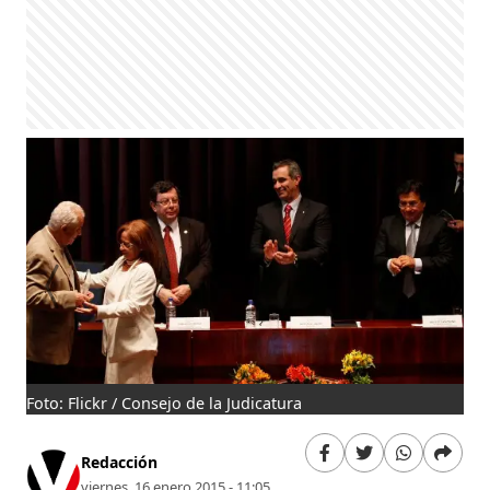
Foto: Flickr / Consejo de la Judicatura
Fot
Redacción
viernes, 16 enero 2015 - 11:05