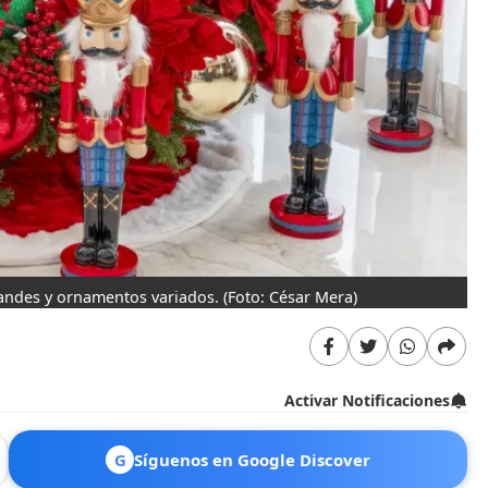
randes y ornamentos variados.
(Foto: César Mera)
Activar Notificaciones
G
Síguenos en Google Discover