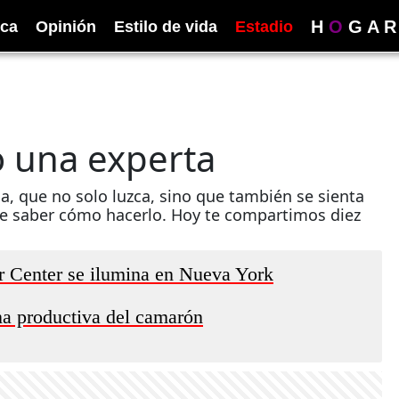
H
O
G
A
R
ica
Opinión
Estilo de vida
Estadio
 una experta
, que no solo luzca, sino que también se sienta
de saber cómo hacerlo. Hoy te compartimos diez
er Center se ilumina en Nueva York
na productiva del camarón