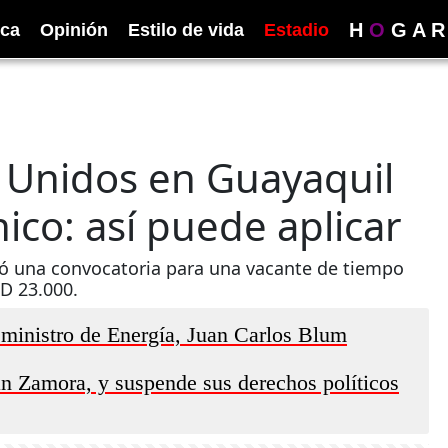
H
O
G
A
R
ica
Opinión
Estilo de vida
Estadio
 Unidos en Guayaquil
o: así puede aplicar​​​​
ió una convocatoria para una vacante de tiempo
D 23.000.
 ministro de Energía, Juan Carlos Blum
an Zamora, y suspende sus derechos políticos