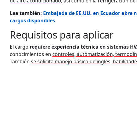
de aire acondicionado
, así como en la refrigeración de
Lea también:
Embajada de EE.UU. en Ecuador abre n
cargos disponibles
Requisitos para aplicar
El cargo
requiere experiencia técnica en sistemas HV
conocimientos en
controles, automatización, termodi
También
se solicita manejo básico de inglés, habilidade