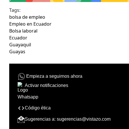
Tags:
bolsa de empleo
Empleo en Ecuador
Bolsa laboral
Ecuador
Guayaquil
Guayas
Empieza a seguirnos ahora
Activar notificaciones
Código ética
Sugerencias a:
sugerencias@vistazo.com