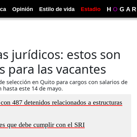
H
O
G
A
R
ica
Opinión
Estilo de vida
Estadio
s jurídicos: estos son
os para las vacantes
de selección en Quito para cargos con salarios de
n hasta este 14 de mayo.
con 487 detenidos relacionados a estructuras
nes que debe cumplir con el SRI