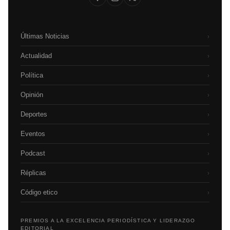
Últimas Noticias
›
Actualidad
›
Política
›
Opinión
›
Deportes
›
Eventos
›
Podcast
›
Réplicas
›
Código etico
›
PREMIOS A LA EXCELENCIA PERIODÍSTICA Y LIDERAZGO
EDITORIAL