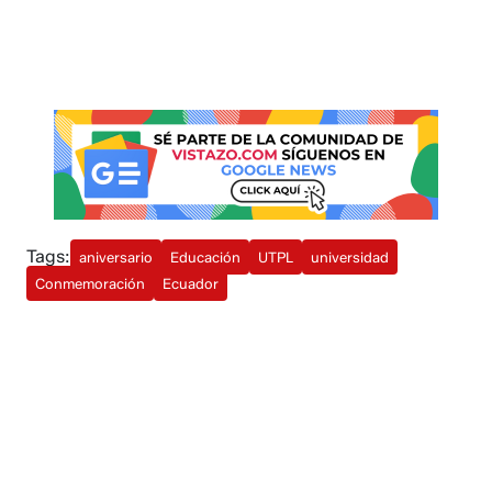
Tags:
aniversario
Educación
UTPL
universidad
Conmemoración
Ecuador