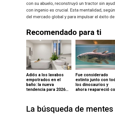
con su abuelo, reconstruyó un tractor sin ayud
con ingenio es crucial. Esta mentalidad, según
del mercado global y para impulsar el éxito de 
Recomendado para ti
Fue considerado
Adiós a los lavabos
extinto junto con to
empotrados en el
los dinosaurios y
baño: la nueva
ahora reapareció c
tendencia para 2026
vida en el mar
ahorra espacio y
dinero
La búsqueda de mentes 