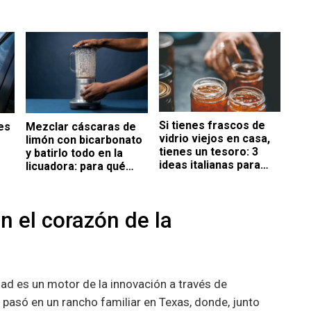
Si tienes frascos de
es
Mezclar cáscaras de
vidrio viejos en casa,
limón con bicarbonato
tienes un tesoro: 3
y batirlo todo en la
ideas italianas para
licuadora: para qué
reutilizarlos en la
ra
sirve y por qué se
decoración
el
recomienda
n el corazón de la
dad es un motor de la innovación a través de
 pasó en un rancho familiar en Texas, donde, junto