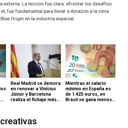
a externa. La lección fue clara: afrontar los desafíos
 él, fue fundamental para llevar a Amazon a la cima
Blue Origin en la industria espacial.
Real Madrid se demora
Mientras el salario
dos
en renovar a Vinícius
mínimo en España es
Júnior y Barcelona
de 1.425 euros, en
on
realiza el fichaje más
Brasil se gana menos
caro de su historia
de 400 euros al mes
para contratar
atacante de Brasil
creativas