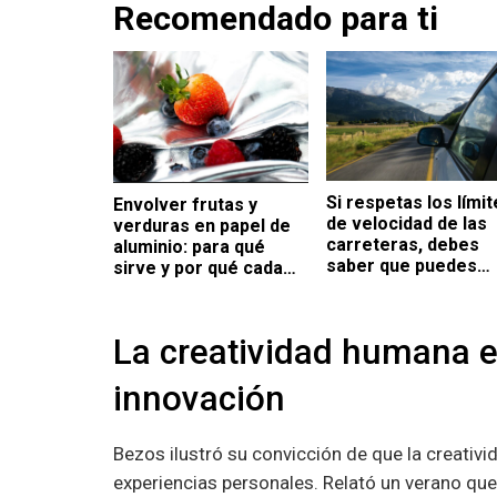
Recomendado para ti
Si respetas los límit
Envolver frutas y
de velocidad de las
verduras en papel de
carreteras, debes
aluminio: para qué
saber que puedes
sirve y por qué cada
pagar menos a la ho
vez más personas lo
de llenar el tanque d
recomiendan
coche
La creatividad humana e
innovación
Bezos ilustró su convicción de que la creativi
experiencias personales. Relató un verano que