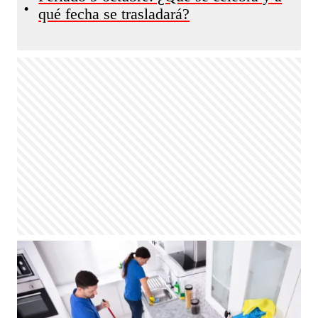
•
qué fecha se trasladará?