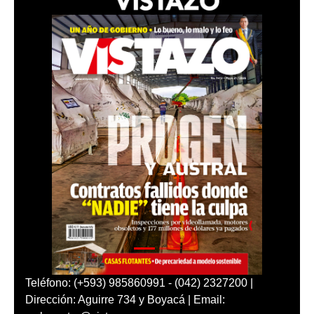
Teléfono: (+593) 985860991 - (042) 2327200 |
Dirección: Aguirre 734 y Boyacá | Email: