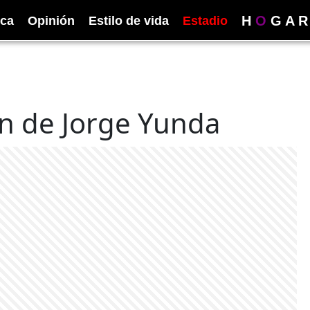
H
O
G
A
R
ica
Opinión
Estilo de vida
Estadio
ón de Jorge Yunda