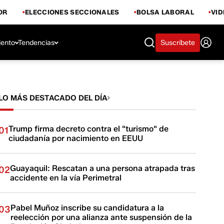
OR
ELECCIONES SECCIONALES
BOLSA LABORAL
VI
iento
Tendencias
Suscríbete
LO MÁS DESTACADO DEL DÍA
Trump firma decreto contra el "turismo" de
01
ciudadanía por nacimiento en EEUU
Guayaquil: Rescatan a una persona atrapada tras
02
accidente en la vía Perimetral
Pabel Muñoz inscribe su candidatura a la
03
reelección por una alianza ante suspensión de la