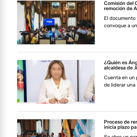
Comisión del 
remoción de A
El documento y
convoque a una
¿Quién es Áng
alcaldesa de J
Cuenta en un p
de liderar una
Proceso de rem
inicia plazo p
Se abre un per