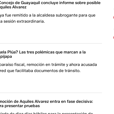
Concejo de Guayaquil concluye informe sobre posible
quiles Alvarez
a fue remitido a la alcaldesa subrogante para que
 sesión extraordinaria.
ela Plúa? Las tres polémicas que marcan a la
ipijapa
araíso fiscal, remoción en trámite y ahora acusada
 red que facilitaba documentos de tránsito.
oción de Aquiles Alvarez entra en fase decisiva:
ara presentar pruebas
íodo de diez días hábiles para la presentación de