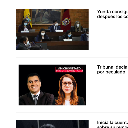
Yunda consigui
después los co
Tribunal decla
por peculado
Inicia la cuen
sobre su remo