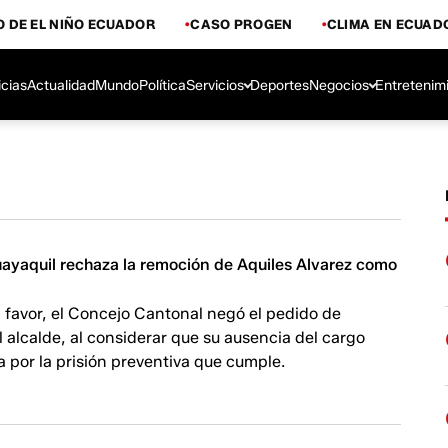
 DE EL NIÑO ECUADOR
CASO PROGEN
CLIMA EN ECUAD
icias
Actualidad
Mundo
Política
Servicios
Deportes
Negocios
Entretenim
ayaquil rechaza la remoción de Aquiles Alvarez como
 favor, el Concejo Cantonal negó el pedido de
l alcalde, al considerar que su ausencia del cargo
da por la prisión preventiva que cumple.