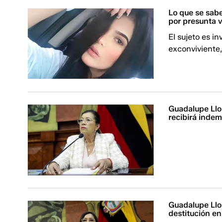
Lo que se sabe
por presunta 
El sujeto es i
exconviviente
Guadalupe Llor
recibirá inde
Guadalupe Llor
destitución e