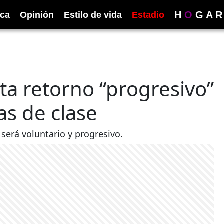
H
O
G
A
R
ica
Opinión
Estilo de vida
Estadio
ta retorno “progresivo”
las de clase
 será voluntario y progresivo.