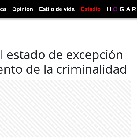
H
O
G
A
R
ica
Opinión
Estilo de vida
Estadio
l estado de excepción
nto de la criminalidad