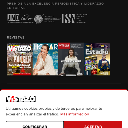
PREMIOS A LA EXCELENCIA PERIODÍSTICA Y LIDERAZGO
EDITORIAL
REVISTAS
Prohibida la reproducción total, parcial y traducción a cualquier idioma, sin
autorización escrita de su titular, de todos los contenidos de Vistazo.com.
Utilizamos cookies propias y de terceros para mejorar tu
experiencia y analizar el tráfico.
Más información
CONFIGURAR
ACEPTAR