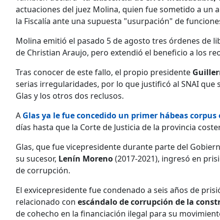
actuaciones del juez Molina, quien fue sometido a un 
la Fiscalía ante una supuesta "usurpación" de funcione
Molina emitió el pasado 5 de agosto tres órdenes de li
de Christian Araujo, pero extendió el beneficio a los re
Tras conocer de este fallo, el propio presidente
Guille
serias irregularidades, por lo que justificó al SNAI que
Glas y los otros dos reclusos.
A
Glas ya le fue concedido un primer hábeas corpus 
días hasta que la Corte de Justicia de la provincia cost
Glas, que fue vicepresidente durante parte del Gobie
su sucesor,
Lenín Moreno
(2017-2021), ingresó en pris
de corrupción.
El exvicepresidente fue condenado a seis años de prisió
relacionado con
escándalo de corrupción de la const
de cohecho en la financiación ilegal para su movimiento