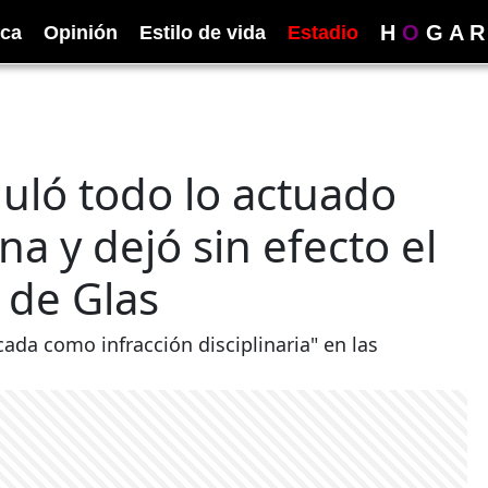
H
O
G
A
R
ica
Opinión
Estilo de vida
Estadio
uló todo lo actuado
na y dejó sin efecto el
 de Glas
icada como infracción disciplinaria" en las