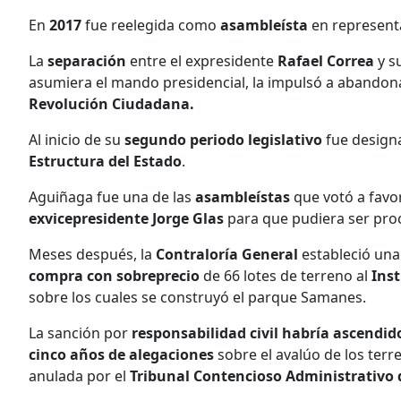
En
2017
fue reelegida como
asambleísta
en represent
La
separación
entre el expresidente
Rafael Correa
y s
asumiera el mando presidencial, la impulsó a abandonar
Revolución Ciudadana.
Al inicio de su
segundo periodo legislativo
fue desig
Estructura del Estado
.
Aguiñaga fue una de las
asambleístas
que votó a favo
exvicepresidente Jorge Glas
para que pudiera ser pro
​​Meses después, la
Contraloría General
estableció una
compra con sobreprecio
de 66 lotes de terreno al
Inst
sobre los cuales se construyó el parque Samanes.
La sanción por
responsabilidad civil habría ascendido
cinco años de alegaciones
sobre el avalúo de los terr
anulada por el
Tribunal Contencioso Administrativo 