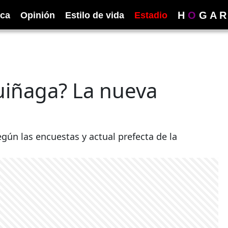
H
O
G
A
R
ica
Opinión
Estilo de vida
Estadio
uiñaga? La nueva
gún las encuestas y actual prefecta de la