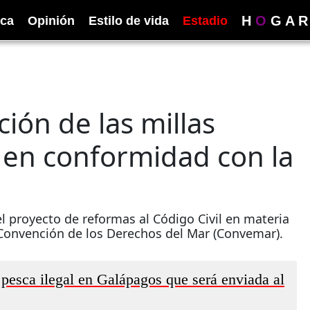
H
O
G
A
R
ica
Opinión
Estilo de vida
Estadio
ción de las millas
 en conformidad con la
l proyecto de reformas al Código Civil en materia
 Convención de los Derechos del Mar (Convemar).
 pesca ilegal en Galápagos que será enviada al