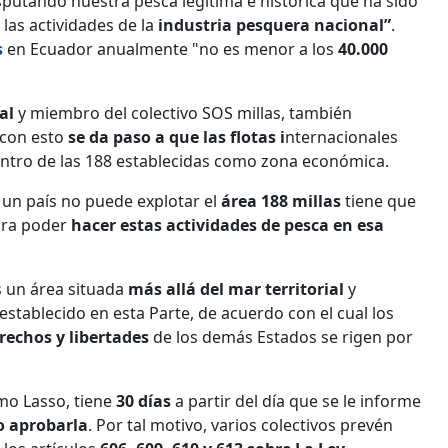
isputando nuestra pesca legítima e histórica que ha sido
 las actividades de la
industria pesquera nacional”
.
s
en Ecuador anualmente "no es menor a los
40.000
al
y miembro del colectivo SOS millas, también
 con esto
se da paso a que las flotas i
nternacionales
ntro de las 188 establecidas como zona económica.
un país no puede explotar el
área 188 millas
tiene que
para poder
hacer estas actividades de pesca en esa
 un área situada
más allá del mar territorial
y
 establecido en esta Parte, de acuerdo con el cual los
rechos y libertades
de los demás Estados se rigen por
rmo Lasso, tiene
30 días
a partir del día que se le informe
o aprobarla
. Por tal motivo, varios colectivos prevén