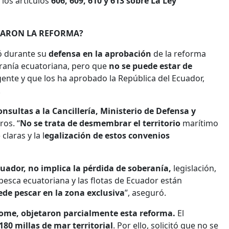
a los artículos
606, 609, 610 y 613 sobre La Ley
BARON LA REFORMA?
có durante su
defensa en la aprobación
de la reforma
eranía ecuatoriana, pero que
no se puede estar de
ente y que los ha aprobado la República del Ecuador,
.
onsultas a la Cancillería, Ministerio de Defensa y
os. “
No se trata de desmembrar el territorio
marítimo
o
claras y la l
egalización de estos convenios
cuador, no implica la pérdida de soberanía,
legislación,
a pesca ecuatoriana y las flotas de Ecuador están
de pescar en la zona exclusiva
”, aseguró.
come, objetaron parcialmente esta reforma.
El
180 millas de mar territorial
. Por ello, solicitó que no se