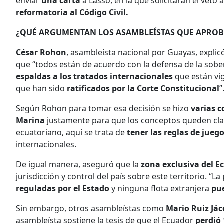
enviar
una carta
a Lasso, en la que solicitarán el veto 
reformatoria al Código Civil.
¿QUÉ ARGUMENTAN LOS ASAMBLEÍSTAS QUE APRO
César Rohon
, asambleísta nacional por Guayas, expli
que “todos están de acuerdo con la defensa de la sob
espaldas a los tratados internacionales
que están vig
que han sido
ratificados por la Corte Constitucional
”
Según Rohon para tomar esa decisión se hizo
varias c
Marina
justamente para que los conceptos queden clar
ecuatoriano, aquí se trata de
tener las reglas de jueg
internacionales.
De igual manera, aseguró que la
zona exclusiva del E
jurisdicción y control del país sobre este territorio. “L
reguladas por el Estado
y ninguna flota extranjera
pue
Sin embargo, otros asambleístas como
Mario Ruiz Já
asambleísta sostiene la tesis de que el Ecuador
perdió 