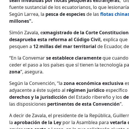
sean invadidas por flotas pesqueras extranjeras
, “d
fuente sustancial de los ecuatorianos, lo que lesionaría
Según Larrea, la
pesca de especies
de las
flotas china
millones".
Simón Zavala, e
xmagistrado de la Corte Constitucion
desaprueba esta reforma al Código Civil,
explica que
pesquen a
12 millas del mar territorial
de Ecuador, de
“En la Convemar
se establece claramente
que cuando 
ceder el paso a los países que sí tienen la tecnología 
zona
”, asegura.
Según la Convención, “la
zona económica exclusiva
es
adyacente a éste sujeto al
régimen jurídico
específico
derechos y la jurisdicción
del Estado ribereño y los
de
las disposiciones
pertinentes de esta Convención
”.
A decir de Zavala, el presidente de la República, Guille
la
aprobación de la Ley
por la Asamblea para
vetarla 