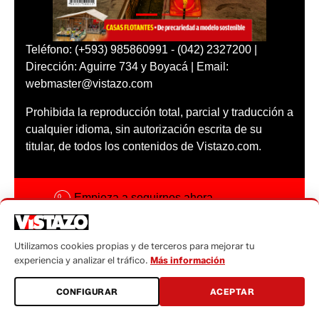
Teléfono: (+593) 985860991 - (042) 2327200 |
Dirección: Aguirre 734 y Boyacá | Email:
webmaster@vistazo.com
Prohibida la reproducción total, parcial y traducción a
cualquier idioma, sin autorización escrita de su
titular, de todos los contenidos de Vistazo.com.
Empieza a seguirnos ahora
Activar notificaciones
Utilizamos cookies propias y de terceros para mejorar tu
Código ética
experiencia y analizar el tráfico.
Más información
Sugerencias a:
CONFIGURAR
ACEPTAR
sugerencias@vistazo.com