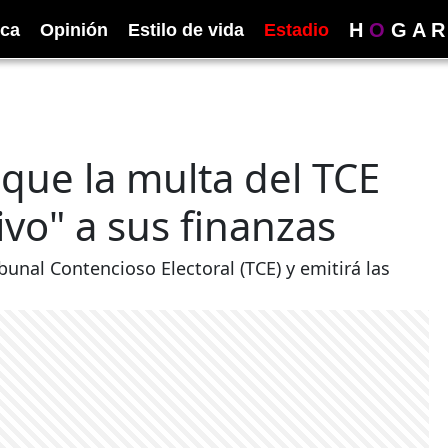
H
O
G
A
R
ica
Opinión
Estilo de vida
Estadio
que la multa del TCE
ivo" a sus finanzas
unal Contencioso Electoral (TCE) y emitirá las