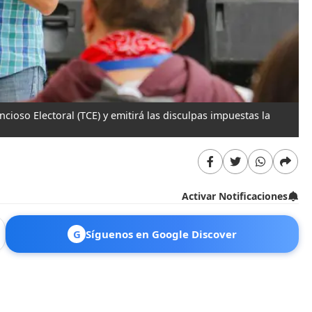
ioso Electoral (TCE) y emitirá las disculpas impuestas la
Activar Notificaciones
G
Síguenos en Google Discover