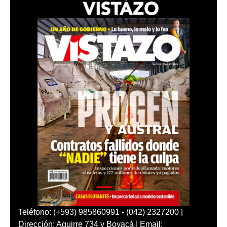
Teléfono: (+593) 985860991 - (042) 2327200 |
Dirección: Aguirre 734 y Boyacá | Email: