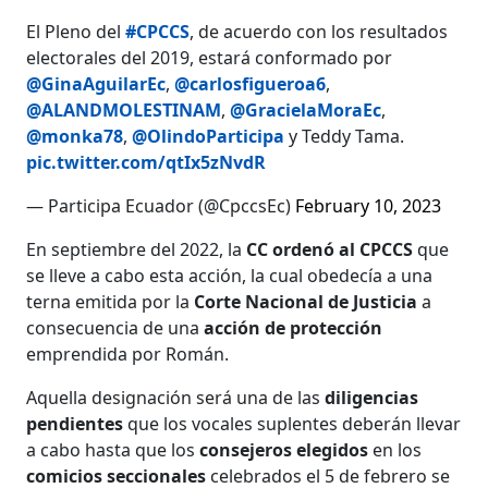
El Pleno del
#CPCCS
, de acuerdo con los resultados
electorales del 2019, estará conformado por
@GinaAguilarEc
,
@carlosfigueroa6
,
@ALANDMOLESTINAM
,
@GracielaMoraEc
,
@monka78
,
@OlindoParticipa
y Teddy Tama.
pic.twitter.com/qtIx5zNvdR
— Participa Ecuador (@CpccsEc)
February 10, 2023
En septiembre del 2022, la
CC ordenó al CPCCS
que
se lleve a cabo esta acción, la cual obedecía a una
terna emitida por la
Corte Nacional de Justicia
a
consecuencia de una
acción de protección
emprendida por Román.
Aquella designación será una de las
diligencias
pendientes
que los vocales suplentes deberán llevar
a cabo hasta que los
consejeros elegidos
en los
comicios seccionales
celebrados el 5 de febrero se