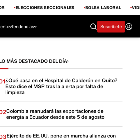
OR
ELECCIONES SECCIONALES
BOLSA LABORAL
VI
iento
Tendencias
Suscríbete
LO MÁS DESTACADO DEL DÍA
¿Qué pasa en el Hospital de Calderón en Quito?
01
Esto dice el MSP tras la alerta por falta de
limpieza
Colombia reanudará las exportaciones de
02
energía a Ecuador desde este 5 de agosto
Ejército de EE.UU. pone en marcha alianza con
03