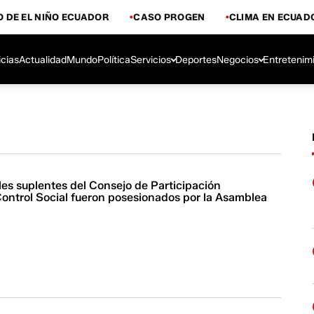
 DE EL NIÑO ECUADOR
CASO PROGEN
CLIMA EN ECUAD
icias
Actualidad
Mundo
Política
Servicios
Deportes
Negocios
Entretenim
les suplentes del Consejo de Participación
ontrol Social fueron posesionados por la Asamblea