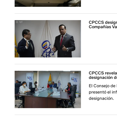
CPCCS design
Compañías Val
CPCCS revela 
designación d
El Consejo de
presentó el in
designación.