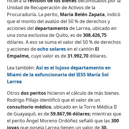
hiciera la
revisión de los bienes
decomisados por la
Unidad de Recuperación de Activos de la
Procuraduría. La perito,
María Belén Zapata
, indicó
que el monto del avalúo del 50 % de derechos y
acciones del
departamento
de Larrea, ubicado en
una zona exclusiva de Quito, es de
308.426,75
dólares. A eso se suma el valor del 50 % de derechos
y acciones de
ocho solares
en el cantón
El
Empalme,
cuyo valor es de
31.992,70
dólares.
Lea también:
Así es el lujoso departamento en
Miami de la exfuncionaria del IESS María Sol
Larrea
Otros
dos peritos
hicieron el cálculo de más bienes.
Rodrigo Pillajo identificó que el valor de un
consultorio médico
, ubicado en la Torre Médica II
de Guayaquil, es de
59.867,96 dólares;
mientras que
el perito Ángel Moreno Ordóñez señaló que las
300
joyas
que poseía Larrea tienen un valor de
30.