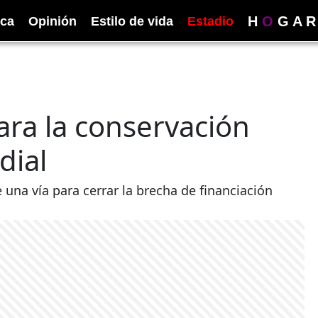
H
O
G
A
R
ica
Opinión
Estilo de vida
Estadio
ara la conservación
dial
 una vía para cerrar la brecha de financiación