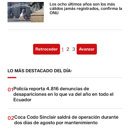
Los ocho últimos años son los más
cálidos jamás registrados, confirma la
ONU
1
2
3
Retroceder
Avanzar
LO MÁS DESTACADO DEL DÍA
Policía reporta 4.816 denuncias de
01
desapariciones en lo que va del año en todo el
Ecuador
Coca Codo Sinclair saldrá de operación durante
02
dos días de agosto por mantenimiento