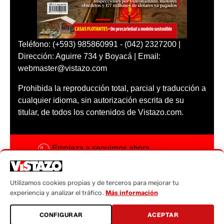
Teléfono: (+593) 985860991 - (042) 2327200 |
Dirección: Aguirre 734 y Boyacá | Email:
webmaster@vistazo.com
Prohibida la reproducción total, parcial y traducción a
cualquier idioma, sin autorización escrita de su
titular, de todos los contenidos de Vistazo.com.
Empieza a seguirnos ahora
Activar notificaciones
Utilizamos cookies propias y de terceros para mejorar tu
Código ética
experiencia y analizar el tráfico.
Más información
Sugerencias a:
CONFIGURAR
ACEPTAR
sugerencias@vistazo.com