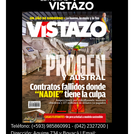
Teléfono: (+593) 985860991 - (042) 2327200 |
Dirección: Aguirre 734 y Boyacá | Email: