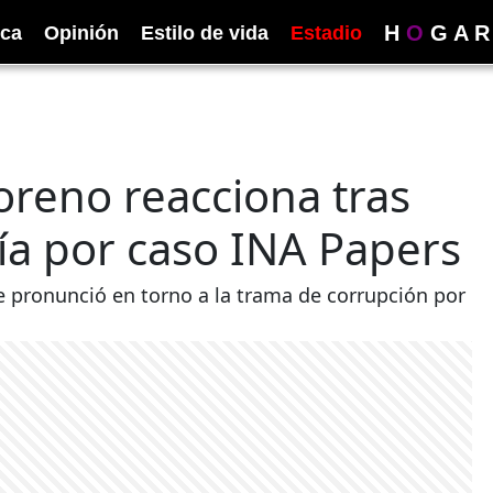
H
O
G
A
R
ica
Opinión
Estilo de vida
Estadio
reno reacciona tras
lía por caso INA Papers
e pronunció en torno a la trama de corrupción por