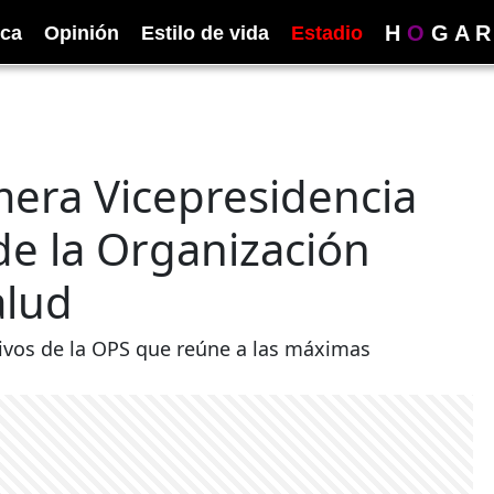
H
O
G
A
R
ica
Opinión
Estilo de vida
Estadio
mera Vicepresidencia
de la Organización
alud
tivos de la OPS que reúne a las máximas