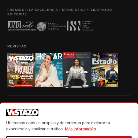
PREMIOS A LA EXCELENCIA PERIODÍSTICA Y LIDERAZGO
EDITORIAL
REVISTAS
Prohibida la reproducción total, parcial y traducción a cualquier idioma, sin
autorización escrita de su titular, de todos los contenidos de Vistazo.com.
Utilizamos cookies propias y de terceros para mejorar tu
experiencia y analizar el tráfico.
Más información