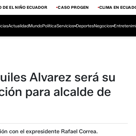
 DE EL NIÑO ECUADOR
CASO PROGEN
CLIMA EN ECUAD
icias
Actualidad
Mundo
Política
Servicios
Deportes
Negocios
Entretenim
uiles Alvarez será su
ción para alcalde de
ón con el expresidente Rafael Correa.