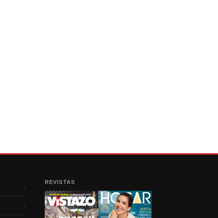
REVISTAS
›
›