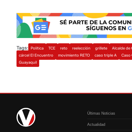
Tags:
Política
TCE
reto
reelección
grillete
Alcalde de
cárcel El Encuentro
movimiento RETO
caso triple A
Caso 
Guayaquil
Últimas Noticias
Actualidad