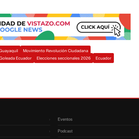
 Guayaquil
Movimiento Revolución Ciudadana
Goleada Ecuador
Elecciones seccionales 2026
Ecuador
Eventos
›
Podcast
›