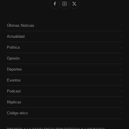
Últimas Noticias
›
Actualidad
›
Política
›
Opinión
›
Deportes
›
Eventos
›
Podcast
›
Réplicas
›
Código etico
›
PREMIOS A LA EXCELENCIA PERIODÍSTICA Y LIDERAZGO