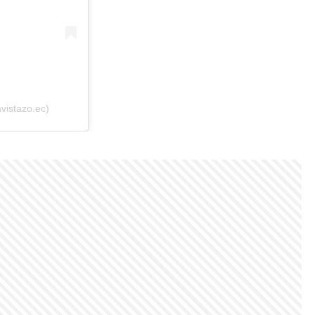
vistazo.ec)