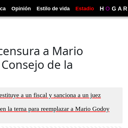
H
O
G
A
R
ica
Opinión
Estilo de vida
Estadio
censura a Mario
 Consejo de la
stituye a un fiscal y sanciona a un juez
en la terna para reemplazar a Mario Godoy