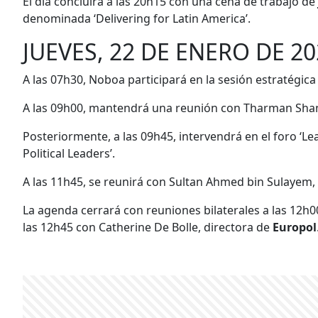
El día concluirá a las 20h15 con una cena de trabajo de
denominada ‘Delivering for Latin America’.
JUEVES, 22 DE ENERO DE 20
A las 07h30, Noboa participará en la sesión estratégic
A las 09h00, mantendrá una reunión con Tharman Sha
Posteriormente, a las 09h45, intervendrá en el foro ‘L
Political Leaders’.
A las 11h45, se reunirá con Sultan Ahmed bin Sulayem,
La agenda cerrará con reuniones bilaterales a las 12h0
las 12h45 con Catherine De Bolle, directora de
Europol