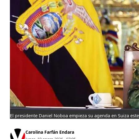
El presidente Daniel Noboa empieza su agenda en Suiza este
Carolina Farfán Endara