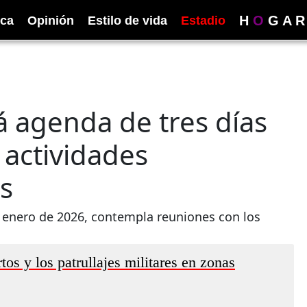
H
O
G
A
R
ica
Opinión
Estilo de vida
Estadio
 agenda de tres días
 actividades
s
de enero de 2026, contempla reuniones con los
tos y los patrullajes militares en zonas