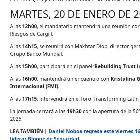
MARTES, 20 DE ENERO DE 2
A las
12h00
, el mandatario mantendrá una reunión con 
Riesgos de Cargill.
A las
14h15
, se reunirá con Makhtar Diop, director gere
Grupo Banco Mundial.
A las
15h00
, participará en el panel
‘Rebuilding Trust i
A las
16h00
, mantendrá un encuentro con
Kristalina 
Internacional (FMI)
.
A las
17h15
, intervendrá en el foro ‘Transforming Latin
La jornada cerrará a las
19h30
con la apertura de la 5
2026.
LEA TAMBIÉN |
Daniel Noboa regresa este viernes 16
liderar Bloque de Seguridad