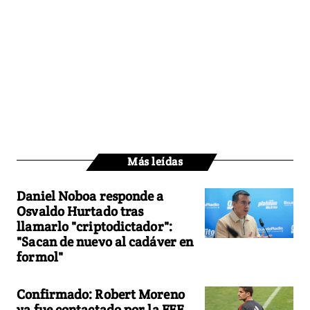
Más leídas
Daniel Noboa responde a
Osvaldo Hurtado tras
llamarlo "criptodictador":
"Sacan de nuevo al cadáver en
formol"
Confirmado: Robert Moreno
ya fue contactado por la FEF