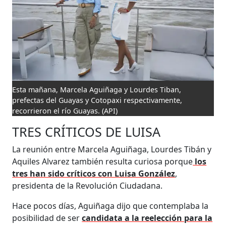
Esta mañana, Marcela Aguiñaga y Lourdes Tiban,
prefectas del Guayas y Cotopaxi respectivamente,
recorrieron el río Guayas.
(API)
TRES CRÍTICOS DE LUISA
La reunión entre Marcela Aguiñaga, Lourdes Tibán y
Aquiles Alvarez también resulta curiosa porque
los
tres han sido críticos con Luisa González
,
presidenta de la Revolución Ciudadana.
Hace pocos días, Aguiñaga dijo que contemplaba la
posibilidad de ser
candidata a la reelección para la