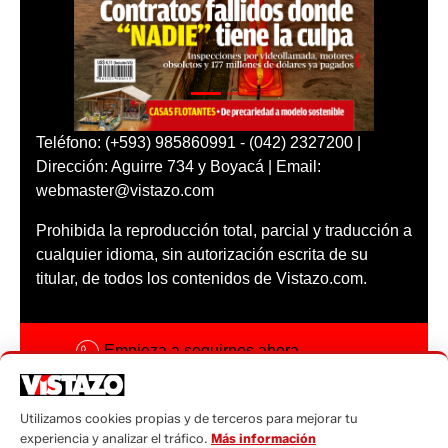
Teléfono: (+593) 985860991 - (042) 2327200 |
Dirección: Aguirre 734 y Boyacá | Email:
webmaster@vistazo.com
Prohibida la reproducción total, parcial y traducción a
cualquier idioma, sin autorización escrita de su
titular, de todos los contenidos de Vistazo.com.
Empieza a seguirnos ahora
Activar notificaciones
Utilizamos cookies propias y de terceros para mejorar tu
Código ética
experiencia y analizar el tráfico.
Más información