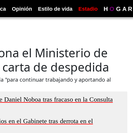
H
O
G
A
R
ica
Opinión
Estilo de vida
Estadio
ona el Ministerio de
u carta de despedida
da "para continuar trabajando y aportando al
e Daniel Noboa tras fracaso en la Consulta
s en el Gabinete tras derrota en el