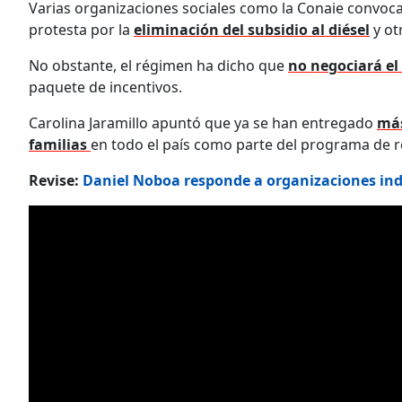
Varias organizaciones sociales como la Conaie convoc
protesta por la
eliminación del subsidio al diésel
y ot
No obstante, el régimen ha dicho que
no negociará el
paquete de incentivos.
Carolina Jaramillo apuntó que ya se han entregado
más
familias
en todo el país como parte del programa de r
Revise:
Daniel Noboa responde a organizaciones indíg