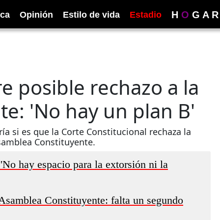
H
O
G
A
R
ica
Opinión
Estilo de vida
Estadio
re posible rechazo a la
e: 'No hay un plan B'
ía si es que la Corte Constitucional rechaza la
samblea Constituyente.
'No hay espacio para la extorsión ni la
a Asamblea Constituyente: falta un segundo