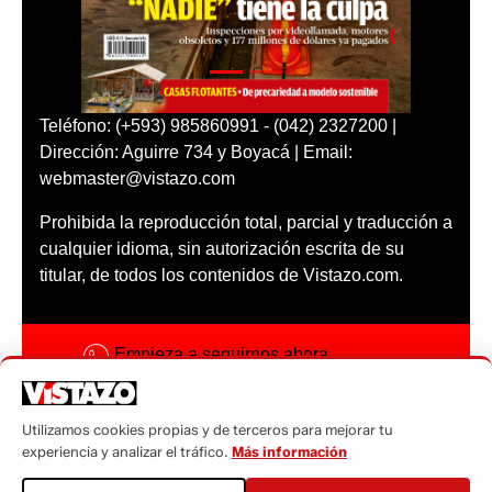
Teléfono: (+593) 985860991 - (042) 2327200 |
Dirección: Aguirre 734 y Boyacá | Email:
webmaster@vistazo.com
Prohibida la reproducción total, parcial y traducción a
cualquier idioma, sin autorización escrita de su
titular, de todos los contenidos de Vistazo.com.
Empieza a seguirnos ahora
Activar notificaciones
Utilizamos cookies propias y de terceros para mejorar tu
Código ética
experiencia y analizar el tráfico.
Más información
Sugerencias a: