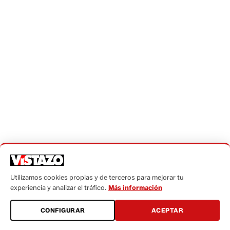
Más leídas
Utilizamos cookies propias y de terceros para mejorar tu
experiencia y analizar el tráfico.
Más información
Confirmado: Robert Moreno
ya fue contactado por la FEF
CONFIGURAR
ACEPTAR
para el cargo de entrenador
de La Tri