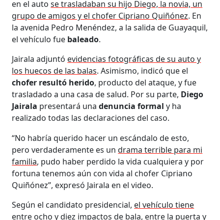
en el auto
se trasladaban su hijo Diego, la novia, un
grupo de amigos y el chofer Cipriano Quiñónez
. En
la avenida Pedro Menéndez, a la salida de Guayaquil,
el vehículo fue
baleado
.
Jairala adjuntó
evidencias fotográficas de su auto y
los huecos de las balas
. Asimismo, indicó que el
chofer resultó herido
, producto del ataque, y fue
trasladado a una casa de salud. Por su parte,
Diego
Jairala
presentará una
denuncia formal
y ha
realizado todas las declaraciones del caso.
“No habría querido hacer un escándalo de esto,
pero verdaderamente es un
drama terrible para mi
familia
, pudo haber perdido la vida cualquiera y por
fortuna tenemos aún con vida al chofer Cipriano
Quiñónez”, expresó Jairala en el video.
Según el candidato presidencial,
el vehículo tiene
entre ocho y diez impactos de bala, entre la puerta y