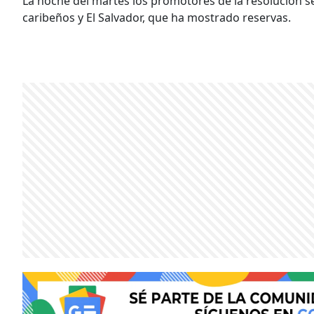
La noche del martes los promotores de la resolución s
caribeños y El Salvador, que ha mostrado reservas.