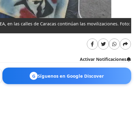
EA, en las calles de Caracas continúan las movilizaciones. Foto:
Activar Notificaciones
G
Síguenos en Google Discover