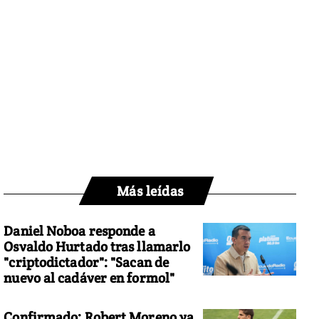
Más leídas
Daniel Noboa responde a
Osvaldo Hurtado tras llamarlo
"criptodictador": "Sacan de
nuevo al cadáver en formol"
Confirmado: Robert Moreno ya