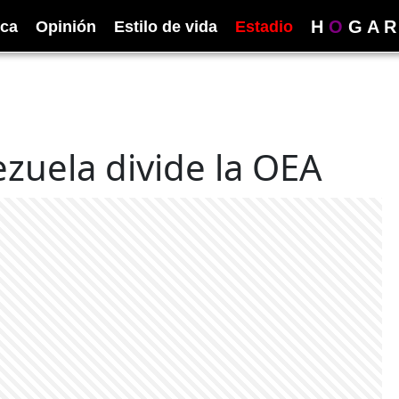
H
O
G
A
R
ica
Opinión
Estilo de vida
Estadio
zuela divide la OEA