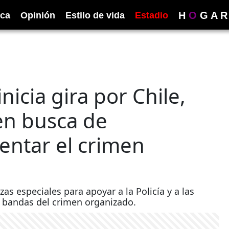
H
O
G
A
R
ica
Opinión
Estilo de vida
Estadio
icia gira por Chile,
en busca de
entar el crimen
as especiales para apoyar a la Policía y a las
 bandas del crimen organizado.