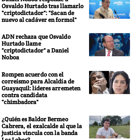
Osvaldo Hurtado tras llamarlo
"criptodictador": "Sacan de
nuevo al cadáver en formol"
ADN rechaza que Osvaldo
Hurtado llame
"criptodictador" a Daniel
Noboa
Rompen acuerdo con el
correísmo para Alcaldía de
Guayaquil: líderes arremeten
contra candidata
"chimbadora"
¿Quién es Baldor Bermeo
Cabrera, el exalcalde al que la
justicia vincula con la banda
Los Lobos?