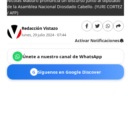
Nicolás Maduro pronuncia un discurso junto al diputado
de la Asamblea Nacional Diosdado Cabello.
(YURI CORTEZ
/ AFP)
Redacción Vistazo
lunes, 29 julio 2024 - 07:44
Activar Notificaciones
Únete a nuestro canal de WhatsApp
G
Síguenos en Google Discover